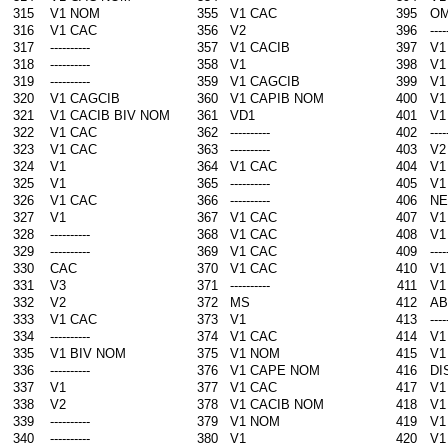
315
V1 NOM
355
V1 CAC
395
O
316
V1 CAC
356
V2
396
----
317
----------
357
V1 CACIB
397
V1
318
----------
358
V1
398
V1
319
----------
359
V1 CAGCIB
399
V1
320
V1 CAGCIB
360
V1 CAPIB NOM
400
V1
321
V1 CACIB BIV NOM
361
VD1
401
V1
322
V1 CAC
362
----------
402
----
323
V1 CAC
363
----------
403
V2
324
V1
364
V1 CAC
404
V1
325
V1
365
----------
405
V1
326
V1 CAC
366
----------
406
NE
327
V1
367
V1 CAC
407
V1
328
----------
368
V1 CAC
408
V1
329
----------
369
V1 CAC
409
----
330
CAC
370
V1 CAC
410
V1
331
V3
371
----------
411
V1
332
V2
372
MS
412
AB
333
V1 CAC
373
V1
413
----
334
----------
374
V1 CAC
414
V1
335
V1 BIV NOM
375
V1 NOM
415
V1
336
----------
376
V1 CAPE NOM
416
DI
337
V1
377
V1 CAC
417
V1
338
V2
378
V1 CACIB NOM
418
V1
339
----------
379
V1 NOM
419
V1
340
----------
380
V1
420
V1