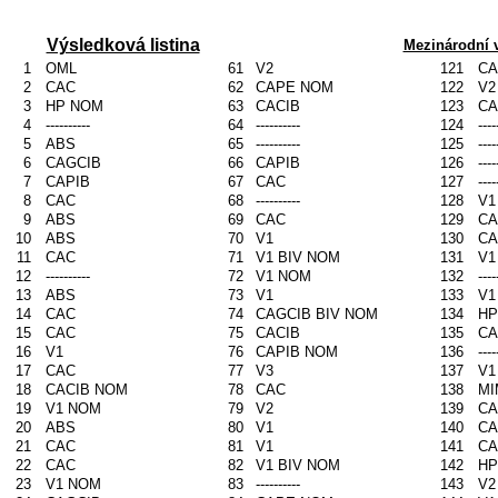
Výsledková listina
Mezinárodní v
1
OML
61
V2
121
CA
2
CAC
62
CAPE NOM
122
V2
3
HP NOM
63
CACIB
123
CA
4
----------
64
----------
124
----
5
ABS
65
----------
125
----
6
CAGCIB
66
CAPIB
126
----
7
CAPIB
67
CAC
127
----
8
CAC
68
----------
128
V1
9
ABS
69
CAC
129
CA
10
ABS
70
V1
130
CA
11
CAC
71
V1 BIV NOM
131
V1
12
----------
72
V1 NOM
132
----
13
ABS
73
V1
133
V1
14
CAC
74
CAGCIB BIV NOM
134
HP
15
CAC
75
CACIB
135
CA
16
V1
76
CAPIB NOM
136
----
17
CAC
77
V3
137
V1
18
CACIB NOM
78
CAC
138
MI
19
V1 NOM
79
V2
139
CA
20
ABS
80
V1
140
CA
21
CAC
81
V1
141
CA
22
CAC
82
V1 BIV NOM
142
HP
23
V1 NOM
83
----------
143
V2