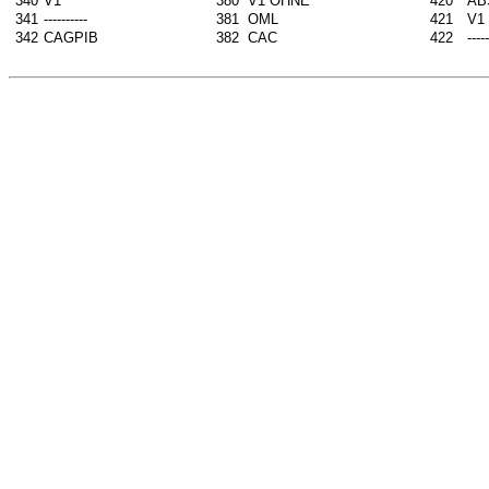
340
V1
380
V1 OHNE
420
AB
341
----------
381
OML
421
V1
342
CAGPIB
382
CAC
422
-----