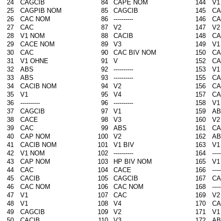
24
CAGCIB
84
CAPE NOM
144
V1
25
CAGPIB NOM
85
CAGCIB
145
CA
26
CAC NOM
86
----------
146
CA
27
CAC
87
V2
147
V2
28
V1 NOM
88
CACIB
148
CA
29
CACE NOM
89
V3
149
V1
30
CAC
90
CAC BIV NOM
150
CA
31
V1 OHNE
91
V
152
CA
32
ABS
92
----------
153
V1
33
ABS
93
----------
155
CA
34
CACIB NOM
94
V2
156
CA
35
V1
95
V4
157
CA
36
----------
96
----------
158
V1
37
CAGCIB
97
V1
159
AB
38
CACE
98
V3
160
V2
39
CAC
99
ABS
161
CA
40
CAP NOM
100
V2
162
AB
41
CACIB NOM
101
V1 BIV
163
V1
42
V1 NOM
102
----------
164
----
43
CAP NOM
103
HP BIV NOM
165
V1
44
CAC
104
CACE
166
----
45
CACIB
105
CAGCIB
167
CA
46
CAC NOM
106
CAC NOM
168
----
47
V1
107
CAC
169
V2
48
V1
108
V4
170
CA
49
CAGCIB
109
V2
171
V1
50
CACIB
110
V3
172
AB