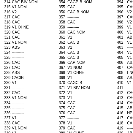
314
CAC BIV NOM
354
CAGPIB NOM
394
CA
315
V1 NOM
355
CAC
395
CA
316
V2
356
CACIB NOM
396
V2
317
CAC
357
----------
397
CA
318
CAC
358
CAC
398
V2
319
V1 OHNE
359
----------
399
V1
320
CAC
360
CAC NOM
400
V1
321
CAC
361
V1
401
AB
322
V1 NOM
362
CACIB
402
V1
323
ABS
363
V1
403
-----
324
----------
364
CACIB
404
V1
325
----------
365
CACIB
405
V1
326
CAC
366
CAP NOM
406
AB
327
CAC
367
V1 NOM
407
CA
328
ABS
368
V1 OHNE
408
I 
329
CACIB
369
V1
409
AB
330
V1
370
CAGCIB
410
V1
331
----------
371
V1 BIV NOM
411
-----
332
CAC
372
V1
412
CA
333
V1 NOM
373
V1
413
CA
334
----------
374
CAC
414
CA
335
----------
375
CAC
415
AB
336
----------
376
CAC
416
HP
337
V1
377
----------
417
CA
338
CAC
378
V1
418
CA
339
V1 NOM
379
CAC
419
-----