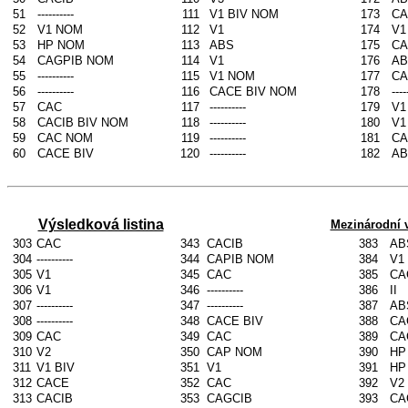
51
----------
111
V1 BIV NOM
173
CA
52
V1 NOM
112
V1
174
V1
53
HP NOM
113
ABS
175
CA
54
CAGPIB NOM
114
V1
176
AB
55
----------
115
V1 NOM
177
CA
56
----------
116
CACE BIV NOM
178
----
57
CAC
117
----------
179
V1
58
CACIB BIV NOM
118
----------
180
V1
59
CAC NOM
119
----------
181
CA
60
CACE BIV
120
----------
182
AB
Výsledková listina
Mezinárodní v
303
CAC
343
CACIB
383
AB
304
----------
344
CAPIB NOM
384
V1
305
V1
345
CAC
385
CA
306
V1
346
----------
386
II
307
----------
347
----------
387
AB
308
----------
348
CACE BIV
388
CA
309
CAC
349
CAC
389
CA
310
V2
350
CAP NOM
390
HP
311
V1 BIV
351
V1
391
HP
312
CACE
352
CAC
392
V2
313
CACIB
353
CAGCIB
393
CA