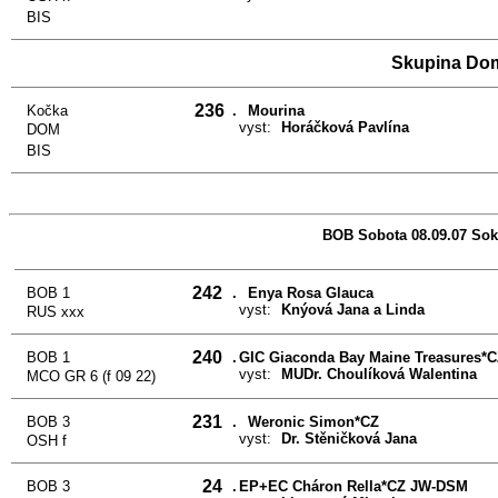
BIS
Skupina Do
236
Kočka
.
Mourina
vyst:
Horáčková Pavlína
DOM
BIS
BOB Sobota 08.09.07 Sok
242
BOB 1
.
Enya Rosa Glauca
vyst:
Knýová Jana a Linda
RUS xxx
240
BOB 1
.
GIC Giaconda Bay Maine Treasures*
vyst:
MUDr. Choulíková Walentina
MCO GR 6 (f 09 22)
231
BOB 3
.
Weronic Simon*CZ
vyst:
Dr. Stěničková Jana
OSH f
24
BOB 3
.
EP+EC Cháron Rella*CZ JW-DSM