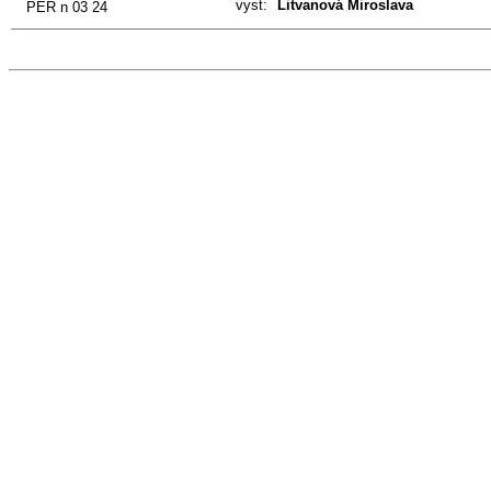
vyst:
Litvanová Miroslava
PER n 03 24