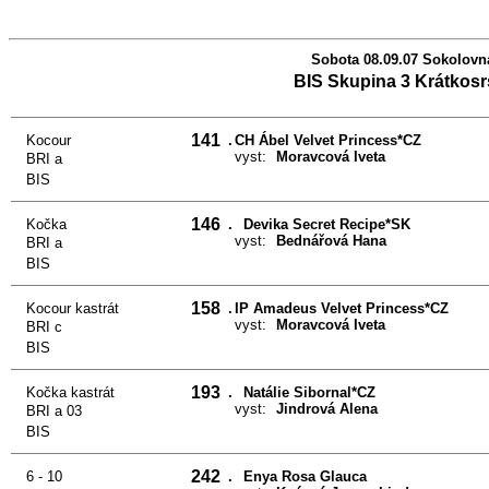
Sobota 08.09.07 Sokolovn
BIS Skupina 3 Krátkosr
141
Kocour
.
CH Ábel Velvet Princess*CZ
vyst:
Moravcová Iveta
BRI a
BIS
146
Kočka
.
Devika Secret Recipe*SK
vyst:
Bednářová Hana
BRI a
BIS
158
Kocour kastrát
.
IP Amadeus Velvet Princess*CZ
vyst:
Moravcová Iveta
BRI c
BIS
193
Kočka kastrát
.
Natálie Sibornal*CZ
vyst:
Jindrová Alena
BRI a 03
BIS
242
6 - 10
.
Enya Rosa Glauca