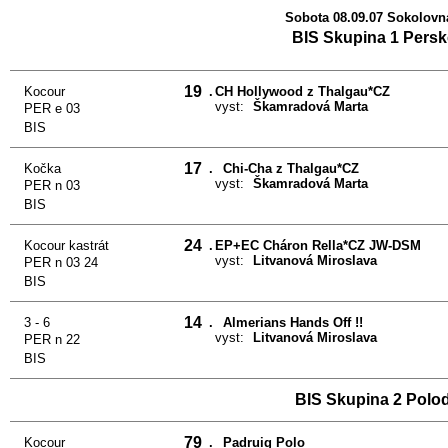
Sobota 08.09.07 Sokolovn
BIS Skupina 1 Persk
19
Kocour
.
CH Hollywood z Thalgau*CZ
vyst:
Škamradová Marta
PER e 03
BIS
17
Kočka
.
Chi-Cha z Thalgau*CZ
vyst:
Škamradová Marta
PER n 03
BIS
24
Kocour kastrát
.
EP+EC Cháron Rella*CZ JW-DSM
vyst:
Litvanová Miroslava
PER n 03 24
BIS
14
3 - 6
.
Almerians Hands Off !!
vyst:
Litvanová Miroslava
PER n 22
BIS
BIS Skupina 2 Polo
79
Kocour
.
Padruig Polo