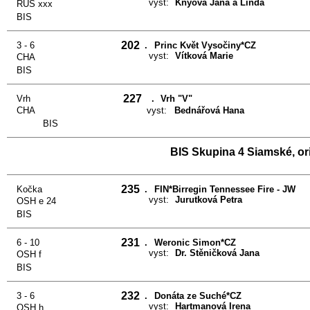
vyst:
Knýová Jana a Linda
RUS xxx
BIS
202
3 - 6
.
Princ Květ Vysočiny*CZ
vyst:
Vítková Marie
CHA
BIS
227
Vrh
.
Vrh "V"
CHA
vyst:
Bednářová Hana
BIS
BIS Skupina 4 Siamské, ori
235
Kočka
.
FIN*Birregin Tennessee Fire - JW
vyst:
Jurutková Petra
OSH e 24
BIS
231
6 - 10
.
Weronic Simon*CZ
vyst:
Dr. Stěničková Jana
OSH f
BIS
232
3 - 6
.
Donáta ze Suché*CZ
vyst:
Hartmanová Irena
OSH h