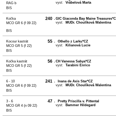
vyst:
Vrábelová Marta
RAG b
BIS
240
Kočka
.
GIC Giaconda Bay Maine Treasures*
vyst:
MUDr. Choulíková Walentina
MCO GR 6 (f 09 22)
BIS
55
Kocour kastrát
.
Othello z Larku*CZ
vyst:
Kilianová Lucie
MCO GR 5 (f 22)
BIS
56
Kočka kastrát
.
CH Vanessa Sabya*CZ
vyst:
Tarabini Enrico
MCO GR 5 (f 22)
BIS
241
6 - 10
.
Inana de Axis Star*CZ
vyst:
MUDr. Choulíková Walentina
MCO GR 6 (f 09 22)
BIS
47
3 - 6
.
Pretty Priscilla v. Pittental
vyst:
Bammer Hildegard
MCO GR 4 (n 09 22)
BIS