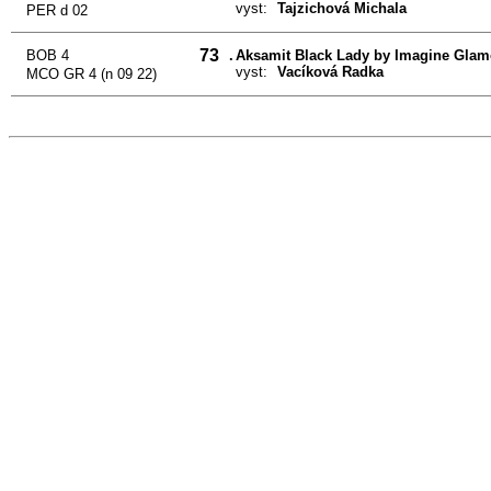
vyst:
Tajzichová Michala
PER d 02
73
BOB 4
.
Aksamit Black Lady by Imagine Glam
vyst:
Vacíková Radka
MCO GR 4 (n 09 22)