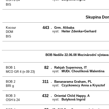
BIS
Skupina Do
443
Kocour
.
Grm. Alibaba
vyst:
Heiter Zdenka+Gerhard
DOM
BIS
BOB Neděle 22.06.08 Mezinárodní výstava k
82
BOB 1
.
Rahjah Supernova, IT
vyst:
MUDr. Choulíková Walentina
MCO GR 4 (n 09 23)
311
BOB 2
.
Bananarama Graham, PL
vyst:
Czyzkowscy Anna a Krysztof
BRI g
432
BOB 3
.
Oriental Child Happy, A
vyst:
Butyková Ingrid
OSH b 24