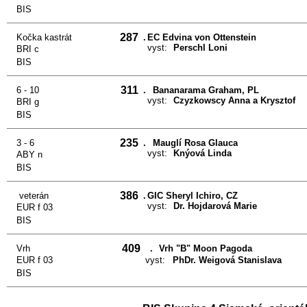
BIS
287
Kočka kastrát
.
EC Edvina von Ottenstein
vyst:
Perschl Loni
BRI c
BIS
311
6 - 10
.
Bananarama Graham, PL
vyst:
Czyzkowscy Anna a Krysztof
BRI g
BIS
235
3 - 6
.
Mauglí Rosa Glauca
vyst:
Knýová Linda
ABY n
BIS
386
veterán
.
GIC Sheryl Ichiro, CZ
vyst:
Dr. Hojdarová Marie
EUR f 03
BIS
409
Vrh
.
Vrh "B" Moon Pagoda
EUR f 03
vyst:
PhDr. Weigová Stanislava
BIS