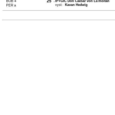
25
BOB 4
.
IP+GIC Don Caesar von La'moitan
vyst:
Kavan Hedwig
PER a