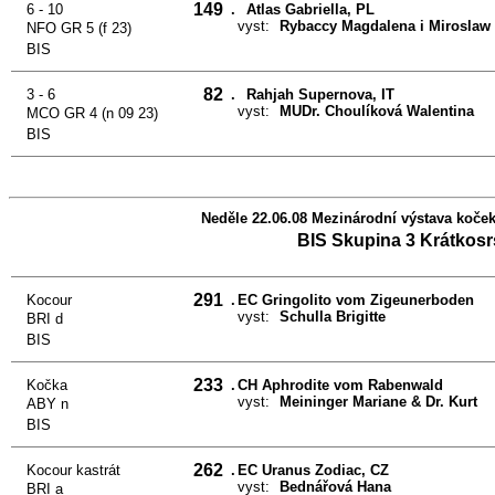
149
6 - 10
.
Atlas Gabriella, PL
vyst:
Rybaccy Magdalena i Miroslaw
NFO GR 5 (f 23)
BIS
82
3 - 6
.
Rahjah Supernova, IT
vyst:
MUDr. Choulíková Walentina
MCO GR 4 (n 09 23)
BIS
Neděle 22.06.08 Mezinárodní výstava koček 
BIS Skupina 3 Krátkosr
291
Kocour
.
EC Gringolito vom Zigeunerboden
vyst:
Schulla Brigitte
BRI d
BIS
233
Kočka
.
CH Aphrodite vom Rabenwald
vyst:
Meininger Mariane & Dr. Kurt
ABY n
BIS
262
Kocour kastrát
.
EC Uranus Zodiac, CZ
vyst:
Bednářová Hana
BRI a