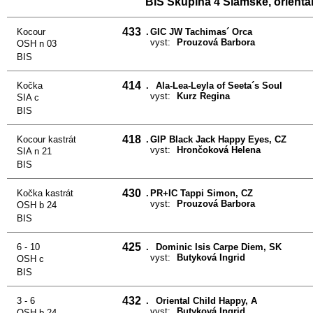
BIS Skupina 4 Siamské, orientál
433
Kocour
.
GIC JW Tachimas´ Orca
vyst:
Prouzová Barbora
OSH n 03
BIS
414
Kočka
.
Ala-Lea-Leyla of Seeta´s Soul
vyst:
Kurz Regina
SIA c
BIS
418
Kocour kastrát
.
GIP Black Jack Happy Eyes, CZ
vyst:
Hrončoková Helena
SIA n 21
BIS
430
Kočka kastrát
.
PR+IC Tappi Simon, CZ
vyst:
Prouzová Barbora
OSH b 24
BIS
425
6 - 10
.
Dominic Isis Carpe Diem, SK
vyst:
Butyková Ingrid
OSH c
BIS
432
3 - 6
.
Oriental Child Happy, A
vyst:
Butyková Ingrid
OSH b 24