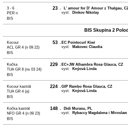
23
3 - 6
.
L' amour for D' Amour z Thalgau, C
vyst:
Dinkov Nikolay
PER n
BIS
BIS Skupina 2 Polo
53
Kocour
.
EC Pointocurl Kiwi
vyst:
Makovec Claudia
ACL GR 4 (n 09 22)
BIS
229
Kočka
.
EC+JW Alhambra Rosa Glauca, CZ
vyst:
Knýová Linda
TUA GR 8 (ns 03 24)
BIS
224
Kocour kastrát
.
GIP Rambo Rosa Glauca, CZ
vyst:
Knýová Linda
TUA GR 4 (a)
BIS
148
Kočka kastrát
.
Didi Murasu, PL
vyst:
Rybaccy Magdalena i Miroslaw
NFO GR 4 (n 09 23)
BIS