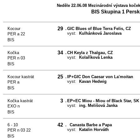
Neděle 22.06.08 Mezinárodní výstava koček 
BIS Skupina 1 Persk
29
Kocour
.
GIC Blues of Blue Terra Felis, CZ
vyst:
Kulhánková Jaroslava
PER a 22
BIS
34
Kočka
.
CH Keyla z Thalgau, CZ
vyst:
Kolaříková Lenka
PER n 03
BIS
25
Kocour kastrát
.
IP+GIC Don Caesar von La'moitan
vyst:
Kavan Hedwig
PER a
BIS
3
Kočka kastrát
.
EP+EC Miou - Miou of Black Star, SK
vyst:
ing. Melišová Janka
EXO n
BIS
42
6 - 10
.
Canasta Barbe a Papa
vyst:
Katalin Horváth
PER n 03 22
BIS