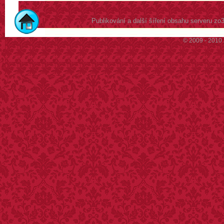
Publikování a další šíření obsahu serveru z
© 2009 - 2010 Z