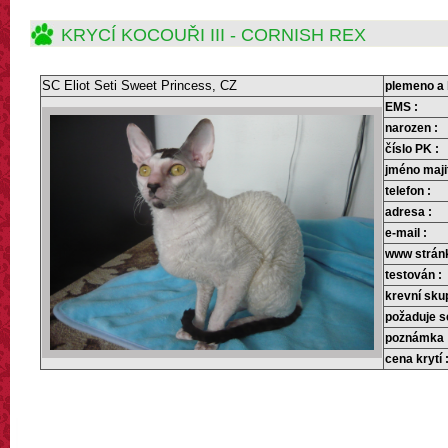
KRYCÍ KOCOUŘI III - CORNISH REX
SC Eliot Seti Sweet Princess, CZ
plemeno a 
EMS :
narozen :
číslo PK :
jméno majit
telefon :
adresa :
e-mail :
www stránk
testován :
krevní skup
požaduje s
poznámka 
cena krytí 