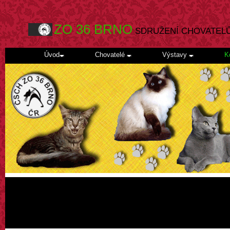
ZO 36 BRNO
SDRUŽENÍ CHOVATEL
Úvod
Chovatelé
Výstavy
K