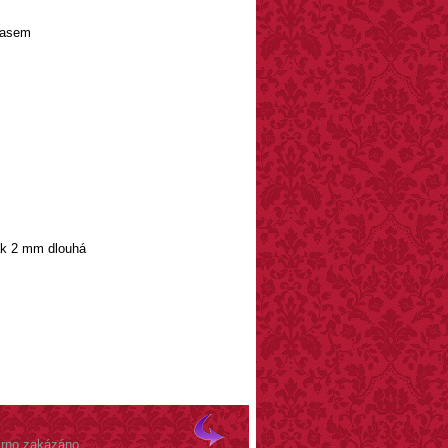
hlasem
jak 2 mm dlouhá
Brno zakázáno.