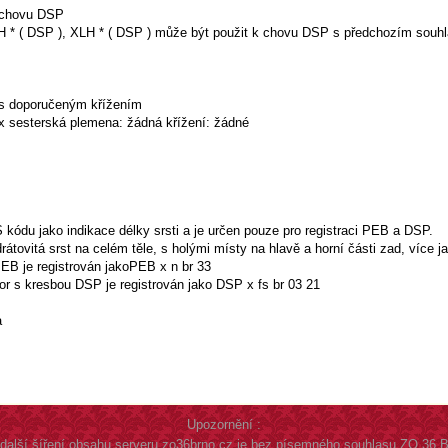
k chovu DSP
XSH * ( DSP ), XLH * ( DSP ) může být použit k chovu DSP s předchozím sou
s doporučeným křížením
sesterská plemena: žádná křížení: žádné
S kódu jako indikace délky srsti a je určen pouze pro registraci PEB a DSP.
rátovitá srst na celém těle, s holými místy na hlavě a horní části zad, více 
 PEB je registrován jakoPEB x n br 33
lor s kresbou DSP je registrován jako DSP x fs br 03 21
a
Upozornění :
 další šíření obsahu serveru zo36brno.cz je bez písemného souhlasu ZO 36 