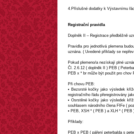
4.Příslušné dodatky k Výstavnímu řád
Registrační pravidla
Doplněk II – Registrace předběžně u
Pravidla pro jednotlivá plemena bud
uznána. ( Uvedené příklady se nepřevá
Pokud plemeno/a nezískají plné uznán
Čl. 2.6.12 ( doplněk II ) PEB ( Peterba
PEB x * br může být použit pro chov P
Při chovu PEB:
• Bezsrsté kočky jako výsledek kříž
registračního řádu přeregistrovány ja
• Osrstěné kočky jako výsledek kříž
souhlasem národního člena FIFe ( p
• PEB, XSH * ( PEB ) a XLH * ( PEB 
Příklady:
PEB x PEB ( páření peterbalda s pete