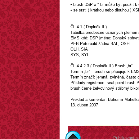
• brush DSP x * br může být použit 
• se srsti ( krátkou nebo dlouhou ) 
Čl. 4.1 ( Doplněk II )
Tabulka předběžně uznaných plemen 
EMS kód: DSP jméno: Donský sphynx 
PEB Peterbald žádná BAL, OSH
OLH, SIA
SYS, SYL
Čl. 4.4.2.3 ( Doplněk II ) Brush „br“
Termín „br“ – brush se připojuje k EM
Termín značí: jemná, zvlněná, často d
Příklady registrace: seal point brush
brush černě želvovinový stříbrný biko
Překlad a komentář: Bohumír Mahelk
13. duben 2007
Publikování a