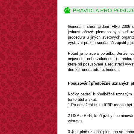
PRAVIDLA PRO POSUZ
Generální shromáždění FIFe 2006 u
jednostupňové: plemeno bylo buď uz
proceduru u jiných světových organi
výstavní praxi a současně zajistit jej
Potud je to zcela pořádku. Jenže: o
nejasnosti nebo záludnosti ) standar
které při posuzování a registraci vyv
dne 28. února toto rozhodnutí:
Posuzování předběžně uznaných p
Kočky patřící k předběžně uznaným 
tento titul získat.
1.Po dosažení titulu IC/IP mohou být
2.DSP a PEB, kteří již byli nominováni
výstavu.
3.Jen „plně uznaná“ plemena se moho