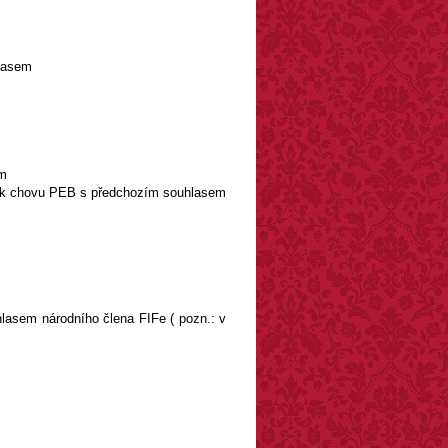
hlasem
em
uze k chovu PEB s předchozím souhlasem
hlasem národního člena FIFe ( pozn.: v