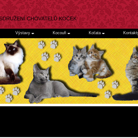
SDRUŽENÍ CHOVATELŮ KOČEK
Výstavy
Kocouři
Koťata
Kontak