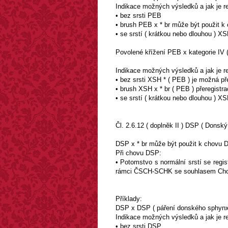
Indikace možných výsledků a jak je re
• bez srsti PEB
• brush PEB x * br může být použit 
• se srstí ( krátkou nebo dlouhou ) 
Povolené křížení PEB x kategorie IV (
Indikace možných výsledků a jak je re
• bez srsti XSH * ( PEB ) je možná p
• brush XSH x * br ( PEB ) přeregis
• se srstí ( krátkou nebo dlouhou ) 
Čl. 2.6.12 ( doplněk II ) DSP ( Donsk
DSP x * br může být použit k chovu
Při chovu DSP:
• Potomstvo s normální srstí se regi
rámci ČSCH-SCHK se souhlasem Chov
Příklady:
DSP x DSP ( páření donského sphyn
Indikace možných výsledků a jak je re
• bez srsti DSP