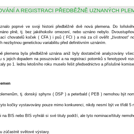
OVÁNÍ A REGISTRACI PŘEDBĚŽNĚ UZNANÝCH PLE
znalo poprvé ve svoji historii předběžně dvě nová plemena. Do loňské
náno plně, tj. bez jakéhokoliv omezení, nebo uznáno nebylo. Dvoustupňo
zací chovatelů koček ( CFA ) i psů ( FCI ) a má za cíl ověřit „životnost“
ich nezbytnou genetickou variabilitu před definitivním uznáním.
bě plemena byla předběžně uznána aniž byly dostatečně analyzovány všech
du s jejich dopadem na posuzování a na registraci potomků s fenotypově roz
staly po 1. lednu letošního roku muselo řešit předsednictvo a příslušné komi
lemen
plemenům, tj. donský sphynx ( DSP ) a peterbald ( PEB ) nemohou být n
 tyto kočky vystavovány pouze mimo konkurenci, nikdy nesmí být ve třídě 5 
 na BIS nebo BIS vyhráli si své tituly podrží, ale tyto nominace/tituly nemoh
u zúčastnit světové výstavy.