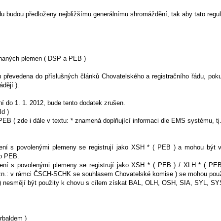
u budou předloženy nejbližšímu generálnímu shromáždění, tak aby tato regul
znaných plemen ( DSP a PEB )
ou převedena do příslušných článků Chovatelského a registračního řádu, po
dějí ).
í do 1. 1. 2012, bude tento dodatek zrušen.
ld )
EB ( zde i dále v textu: * znamená doplňující informaci dle EMS systému, tj
ení s povolenými plemeny se registrují jako XSH * ( PEB ) a mohou být v
ko PEB.
ení s povolenými plemeny se registrují jako XSH * ( PEB ) / XLH * ( PEB
ozn.: v rámci ČSCH-SCHK se souhlasem Chovatelské komise ) se mohou použ
) nesmějí být použity k chovu s cílem získat BAL, OLH, OSH, SIA, SYL, SY
rbaldem )