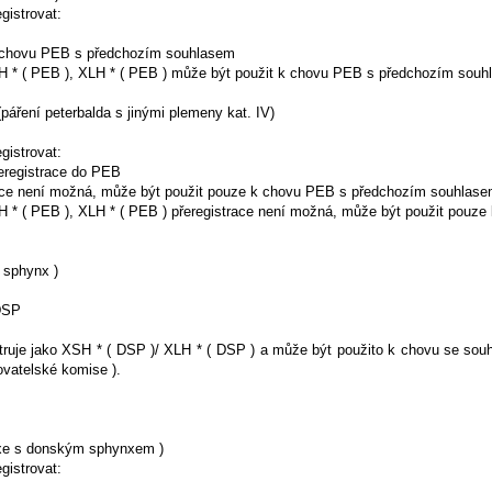
gistrovat:
k chovu PEB s předchozím souhlasem
XSH * ( PEB ), XLH * ( PEB ) může být použit k chovu PEB s předchozím sou
páření peterbalda s jinými plemeny kat. IV)
gistrovat:
řeregistrace do PEB
trace není možná, může být použit pouze k chovu PEB s předchozím souhlas
XSH * ( PEB ), XLH * ( PEB ) přeregistrace není možná, může být použit po
ý sphynx )
 DSP
struje jako XSH * ( DSP )/ XLH * ( DSP ) a může být použito k chovu se sou
atelské komise ).
xe s donským sphynxem )
gistrovat: