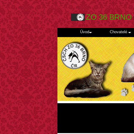
ZO 36 BRNO
Úvod
Chovatelé