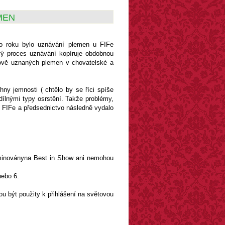
MEN
ho roku bylo uznávání plemen u FIFe
vý proces uznávání kopíruje obdobnou
 nově uznaných plemen v chovatelské a
ny jemnosti ( chtělo by se říci spíše
dílnými typy osrstění. Takže problémy,
se FIFe a předsednictvo následně vydalo
ominoványna Best in Show ani nemohou
nebo 6.
ou být použity k přihlášení na světovou